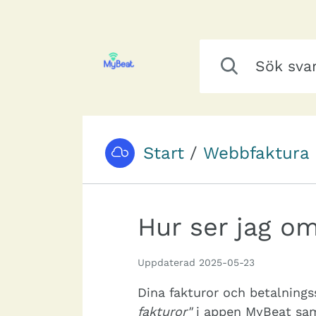
Hoppa till innehåll
Sök svar bland hjälp
Start
/
Webbfaktura
Du är här:
Hur ser jag om
Uppdaterad
2025-05-23
Dina fakturor och betalnings
fakturor"
i appen MyBeat sam